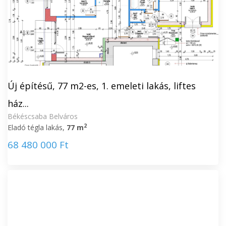
Új építésű, 77 m2-es, 1. emeleti lakás, liftes
ház...
Békéscsaba Belváros
2
Eladó tégla lakás,
77 m
68 480 000 Ft