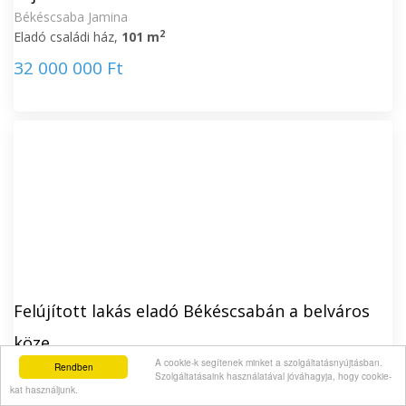
Békéscsaba Jamina
2
Eladó családi ház,
101 m
32 000 000 Ft
Felújított lakás eladó Békéscsabán a belváros
köze...
A cookie-k segítenek minket a szolgáltatásnyújtásban.
Békéscsaba Belváros
Rendben
Szolgáltatásaink használatával jóváhagyja, hogy cookie-
2
Eladó családi ház,
61 m
kat használjunk.