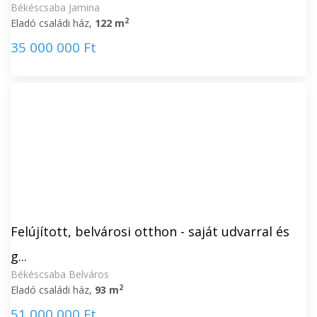
Békéscsaba Jamina
2
Eladó családi ház,
122 m
35 000 000 Ft
Felújított, belvárosi otthon - saját udvarral és
g...
Békéscsaba Belváros
2
Eladó családi ház,
93 m
51 000 000 Ft