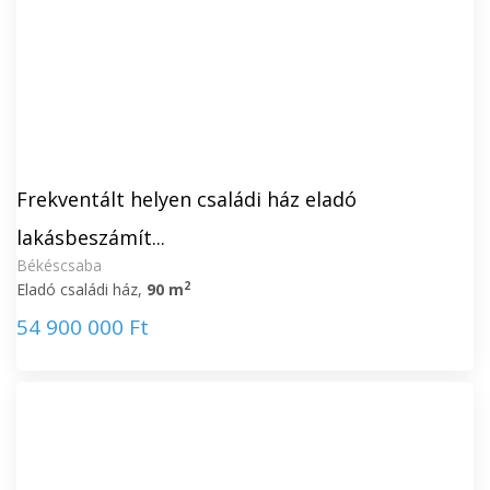
Frekventált helyen családi ház eladó
lakásbeszámít...
Békéscsaba
2
Eladó családi ház,
90 m
54 900 000 Ft