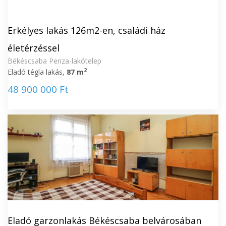
Erkélyes lakás 126m2-en, családi ház
életérzéssel
Békéscsaba Penza-lakótelep
2
Eladó tégla lakás,
87 m
48 900 000 Ft
Eladó garzonlakás Békéscsaba belvárosában