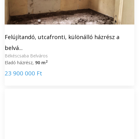
Felújítandó, utcafronti, különálló házrész a
belvá...
Békéscsaba Belváros
2
Eladó házrész,
90 m
23 900 000 Ft