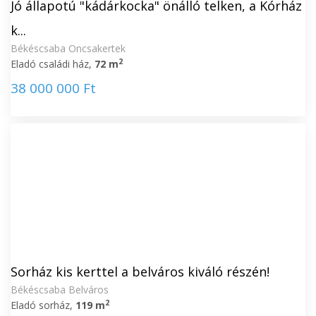
Jó állapotú "kádárkocka" önálló telken, a Kórház
k...
Békéscsaba Oncsakertek
2
Eladó családi ház,
72 m
38 000 000 Ft
Sorház kis kerttel a belváros kiváló részén!
Békéscsaba Belváros
2
Eladó sorház,
119 m