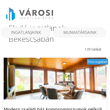
Eladó ingatlanok
INGATLANJAINK
MUNKATÁRSAINK
Békéscsabán
139 találat
Friss ingatlan
Modern családi ház kompromisszumok nélkül!