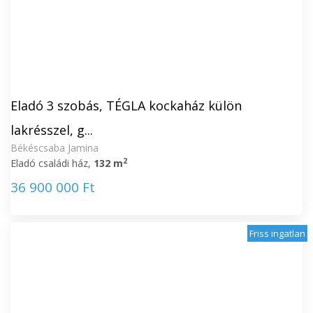
Eladó 3 szobás, TÉGLA kockaház külön
lakrésszel, g...
Békéscsaba Jamina
2
Eladó családi ház,
132 m
36 900 000 Ft
Friss ingatlan