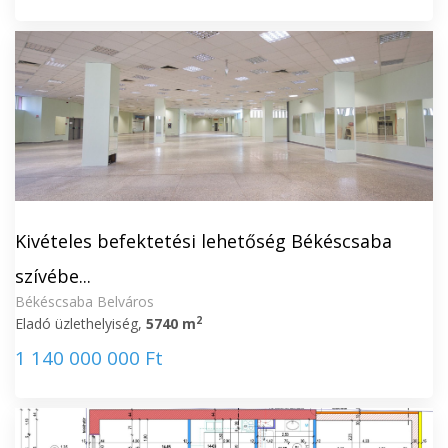
Kivételes befektetési lehetőség Békéscsaba
szívébe...
Békéscsaba Belváros
2
Eladó üzlethelyiség,
5740 m
1 140 000 000 Ft