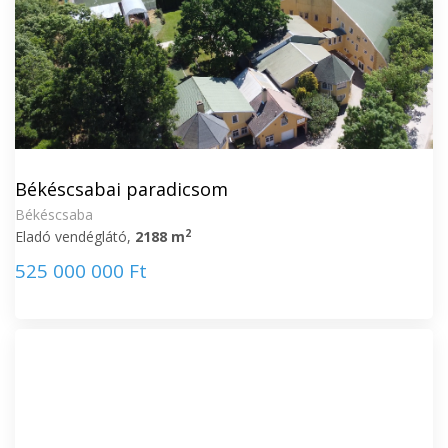
Békéscsabai paradicsom
Békéscsaba
2
Eladó vendéglátó,
2188 m
525 000 000 Ft