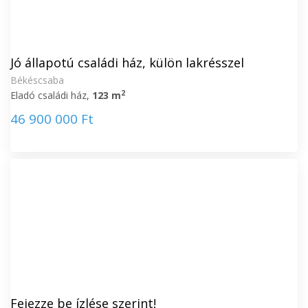
Jó állapotú családi ház, külön lakrésszel
Békéscsaba
2
Eladó családi ház,
123 m
46 900 000 Ft
Fejezze be ízlése szerint!