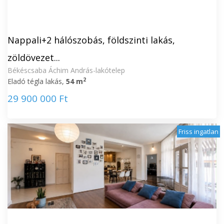
Nappali+2 hálószobás, földszinti lakás,
zöldövezet...
Békéscsaba Áchim András-lakótelep
2
Eladó tégla lakás,
54 m
29 900 000 Ft
Friss ingatlan