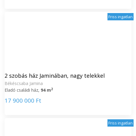
Friss ingatlan
2 szobás ház Jaminában, nagy telekkel
Békéscsaba Jamina
2
Eladó családi ház,
94 m
17 900 000 Ft
Friss ingatlan